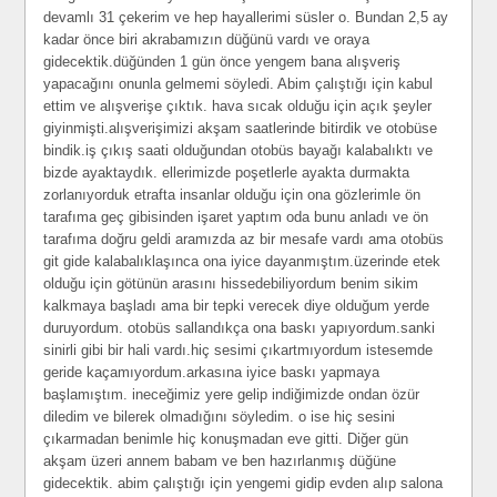
devamlı 31 çekerim ve hep hayallerimi süsler o. Bundan 2,5 ay
kadar önce biri akrabamızın düğünü vardı ve oraya
gidecektik.düğünden 1 gün önce yengem bana alışveriş
yapacağını onunla gelmemi söyledi. Abim çalıştığı için kabul
ettim ve alışverişe çıktık. hava sıcak olduğu için açık şeyler
giyinmişti.alışverişimizi akşam saatlerinde bitirdik ve otobüse
bindik.iş çıkış saati olduğundan otobüs bayağı kalabalıktı ve
bizde ayaktaydık. ellerimizde poşetlerle ayakta durmakta
zorlanıyorduk etrafta insanlar olduğu için ona gözlerimle ön
tarafıma geç gibisinden işaret yaptım oda bunu anladı ve ön
tarafıma doğru geldi aramızda az bir mesafe vardı ama otobüs
git gide kalabalıklaşınca ona iyice dayanmıştım.üzerinde etek
olduğu için götünün arasını hissedebiliyordum benim sikim
kalkmaya başladı ama bir tepki verecek diye olduğum yerde
duruyordum. otobüs sallandıkça ona baskı yapıyordum.sanki
sinirli gibi bir hali vardı.hiç sesimi çıkartmıyordum istesemde
geride kaçamıyordum.arkasına iyice baskı yapmaya
başlamıştım. ineceğimiz yere gelip indiğimizde ondan özür
diledim ve bilerek olmadığını söyledim. o ise hiç sesini
çıkarmadan benimle hiç konuşmadan eve gitti. Diğer gün
akşam üzeri annem babam ve ben hazırlanmış düğüne
gidecektik. abim çalıştığı için yengemi gidip evden alıp salona