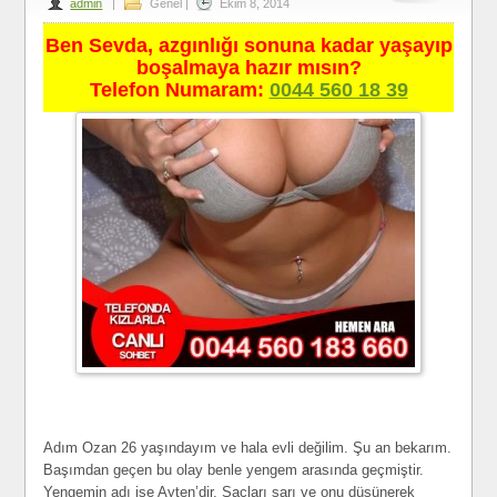
admin
|
Genel
|
Ekim 8, 2014
Ben Sevda, azgınlığı sonuna kadar yaşayıp
boşalmaya hazır mısın?
Telefon Numaram:
0044 560 18 39
Adım Ozan 26 yaşındayım ve hala evli değilim. Şu an bekarım.
Başımdan geçen bu olay benle yengem arasında geçmiştir.
Yengemin adı ise Ayten’dir. Saçları sarı ve onu düşünerek