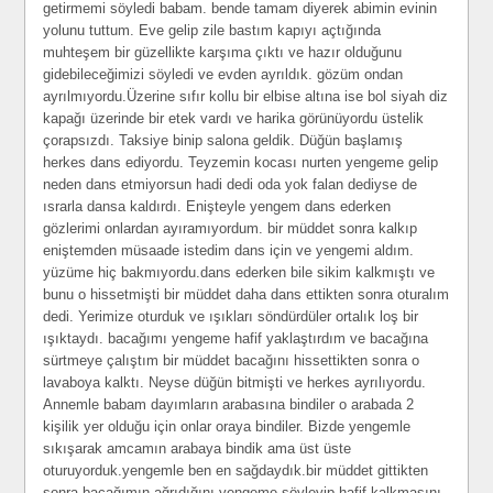
getirmemi söyledi babam. bende tamam diyerek abimin evinin
yolunu tuttum. Eve gelip zile bastım kapıyı açtığında
muhteşem bir güzellikte karşıma çıktı ve hazır olduğunu
gidebileceğimizi söyledi ve evden ayrıldık. gözüm ondan
ayrılmıyordu.Üzerine sıfır kollu bir elbise altına ise bol siyah diz
kapağı üzerinde bir etek vardı ve harika görünüyordu üstelik
çorapsızdı. Taksiye binip salona geldik. Düğün başlamış
herkes dans ediyordu. Teyzemin kocası nurten yengeme gelip
neden dans etmiyorsun hadi dedi oda yok falan dediyse de
ısrarla dansa kaldırdı. Enişteyle yengem dans ederken
gözlerimi onlardan ayıramıyordum. bir müddet sonra kalkıp
eniştemden müsaade istedim dans için ve yengemi aldım.
yüzüme hiç bakmıyordu.dans ederken bile sikim kalkmıştı ve
bunu o hissetmişti bir müddet daha dans ettikten sonra oturalım
dedi. Yerimize oturduk ve ışıkları söndürdüler ortalık loş bir
ışıktaydı. bacağımı yengeme hafif yaklaştırdım ve bacağına
sürtmeye çalıştım bir müddet bacağını hissettikten sonra o
lavaboya kalktı. Neyse düğün bitmişti ve herkes ayrılıyordu.
Annemle babam dayımların arabasına bindiler o arabada 2
kişilik yer olduğu için onlar oraya bindiler. Bizde yengemle
sıkışarak amcamın arabaya bindik ama üst üste
oturuyorduk.yengemle ben en sağdaydık.bir müddet gittikten
sonra bacağımın ağrıdığını yengeme söyleyip hafif kalkmasını