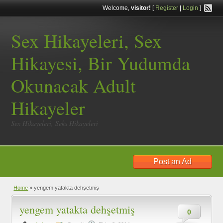
Welcome,
visitor!
[
Register
|
Login
]
Sex Hikayeleri, Sex
Hikayesi, Bir Yudumda
Okunacak Adult
Hikayeler
Sex Hikayeleri, Seks Hikayeleri
Post an Ad
Home
»
yengem yatakta dehşetmiş
yengem yatakta dehşetmiş
0