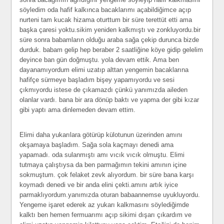
söyledim oda hafif kalkınca bacaklarımı açabildiğimce açıp
nurteni tam kucak hizama oturttum bir süre terettüt etti ama
başka çaresi yoktu.sikim yeniden kalkmıştı ve zonkluyordu.bir
süre sonra babamların olduğu araba sağa çekip durunca bizde
durduk. babam gelip hep beraber 2 saatliğine köye gidip gelelim
deyince ban gün doğmuştu. yola devam ettik. Ama ben
dayanamıyordum elimi uzatıp alttan yengemin bacaklarına
hafifçe sürmeye başladım bişey yapamıyordu ve sesi
çıkmıyordu istese de çıkamazdı çünkü yanımızda aileden
olanlar vardı. bana bir ara dönüp baktı ve yapma der gibi kızar
gibi yaptı ama dinlemeden devam ettim.
Elimi daha yukarılara götürüp külotunun üzerinden amını
okşamaya başladım. Sağa sola kaçmayı denedi ama
yapamadı. oda sulanmıştı amı vıcık vıcık olmuştu. Elimi
tutmaya çalıştıysa da ben parmağımın tekini amının içine
sokmuştum. çok felaket zevk alıyordum. bir süre bana karşı
koymadı denedi ve bir anda elini çekti.amını artık iyice
parmaklıyordum.yanımızda oturan babaannemse uyukluyordu.
Yengeme işaret ederek az yukarı kalkmasını söylediğimde
kalktı ben hemen fermuarımı açıp sikimi dışarı çıkardım ve