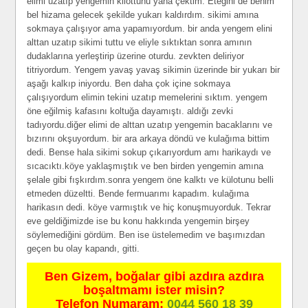
elimi uzatıp yengemin kilottunu yana çektim. Eteğini de benim
bel hizama gelecek şekilde yukarı kaldırdım. sikimi amına
sokmaya çalışıyor ama yapamıyordum. bir anda yengem elini
alttan uzatıp sikimi tuttu ve eliyle sıktıktan sonra amının
dudaklarına yerleştirip üzerine oturdu. zevkten deliriyor
titriyordum. Yengem yavaş yavaş sikimin üzerinde bir yukarı bir
aşağı kalkıp iniyordu. Ben daha çok içine sokmaya
çalışıyordum elimin tekini uzatıp memelerini sıktım. yengem
öne eğilmiş kafasını koltuğa dayamıştı. aldığı zevki
tadıyordu.diğer elimi de alttan uzatıp yengemin bacaklarını ve
bızırını okşuyordum. bir ara arkaya döndü ve kulağıma bittim
dedi. Bense hala sikimi sokup çıkarıyordum amı harikaydı ve
sıcacıktı.köye yaklaşmıştık ve ben birden yengemin amına
şelale gibi fışkırdım.sonra yengem öne kalktı ve külotunu belli
etmeden düzeltti. Bende fermuarımı kapadım. kulağıma
harikasın dedi. köye varmıştık ve hiç konuşmuyorduk. Tekrar
eve geldiğimizde ise bu konu hakkında yengemin birşey
söylemediğini gördüm. Ben ise üstelemedim ve başımızdan
geçen bu olay kapandı, gitti.
Ben Gizem, boğalar gibi azdıra azdıra
boşaltmamı ister misin?
Telefon Numaram:
0044 560 18 39