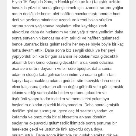
Elysa 16 Yaşında Sarışın Renkli gözlü bir kız) tanıştık birlikte
havuzda yüzdük sonra güneşlenmek için uzandık sırtımı yağlar
mısın dediğinde benim alet hafiften havalanmıştı sonra e hadi
dedi ve şezlong minderine uzandı ve kremi bolca sürdüm
sırtına sonra yağlamaya başladım elim kaydıkça zevk
alıyordum daha da hızlandım ve tüm yağı sırtına yedirdim daha
sonra sütyeninin kancasına elim takıldı ve hafiften gülümsedi
bende utanarak biraz gülümsedim her neyse böyle böyle bir kaç
hafta devam ettik. Daha sonra biz sevgili olduk ve her şeyi
yapıyorduk birlikte bir gün asansör ile odalarımıza gidecektik
akşamdı ben kendi odama gidecektim o da kendi odasına
asansöre sırtını dayadım ve bir süre öpüştük daha sonra
odamın olduğu kata gelince ben indim ve odama gittim tam
kapıyı kapatacakken odama girdi bir süre seviştik daha sonra
elimi kalçasına şortumun altına doğru götürdü ve o gün içmiştik
içkinin verdiği sarhoşlukla birden şortumu çıkardım ve
tişörtünü yarıya kadar indirdim ve memelerini yalamaya
başladım o kadar güzeldi ki doyamadım. Daha sonra içmiştik
dediğim gibi ve sızmışım. gece geç bi saatte uyandım ve
kafamda ve omzumda bir el hissettim arkamı döndüm
saçlarımı okşuyordu gülümsedik ikimizde sonra şortumu bir
harekette çekti ve üstümde fink atıyordu doya doya
öpüşmüştük. Daha sonra ikimizde çırılçıplak yataktaydık ve