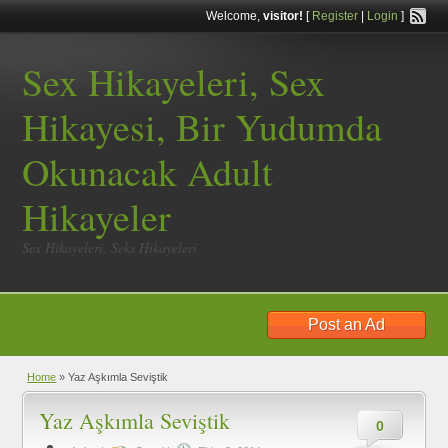
Welcome,
visitor!
[
Register
|
Login
]
Sex Hikayeleri, Sex
Hikayesi, Bir Yudumda
Okunacak Adult
Hikayeler
Sex Hikayeleri, Seks Hikayeleri
Post an Ad
Home
»
Yaz Aşkımla Seviştik
Yaz Aşkımla Seviştik
0