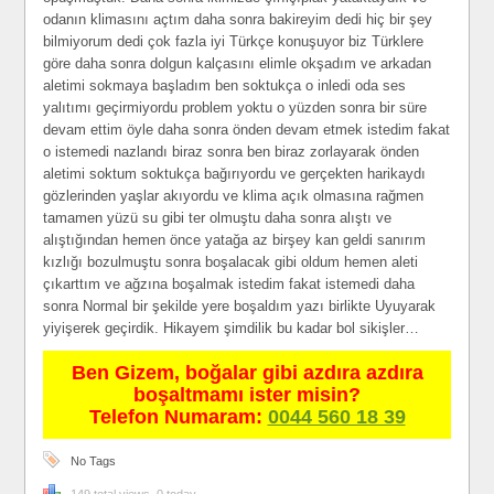
odanın klimasını açtım daha sonra bakireyim dedi hiç bir şey
bilmiyorum dedi çok fazla iyi Türkçe konuşuyor biz Türklere
göre daha sonra dolgun kalçasını elimle okşadım ve arkadan
aletimi sokmaya başladım ben soktukça o inledi oda ses
yalıtımı geçirmiyordu problem yoktu o yüzden sonra bir süre
devam ettim öyle daha sonra önden devam etmek istedim fakat
o istemedi nazlandı biraz sonra ben biraz zorlayarak önden
aletimi soktum soktukça bağırıyordu ve gerçekten harikaydı
gözlerinden yaşlar akıyordu ve klima açık olmasına rağmen
tamamen yüzü su gibi ter olmuştu daha sonra alıştı ve
alıştığından hemen önce yatağa az birşey kan geldi sanırım
kızlığı bozulmuştu sonra boşalacak gibi oldum hemen aleti
çıkarttım ve ağzına boşalmak istedim fakat istemedi daha
sonra Normal bir şekilde yere boşaldım yazı birlikte Uyuyarak
yiyişerek geçirdik. Hikayem şimdilik bu kadar bol sikişler…
Ben Gizem, boğalar gibi azdıra azdıra
boşaltmamı ister misin?
Telefon Numaram:
0044 560 18 39
No Tags