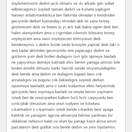
soylememıstım dedım.acık olmamı ve ıkı arkads gıbı sobet
edbılecegımızı soyledı tamam dedım ve kızlarla yaptıgım
harseyı anlattımanlatıkca ben farkında olmadan o kendınden
gecıyordu derken kumandayı elımden aldı ve sana bırsey
gosterecem dedı ve freeex tv yı actı bak bakta ogren dedı ben
halen utanıyordum ama o cıgrından cıkmıstı bılesana bırsey
soyleyecem ama nasıl soyleyecem bılmıyorum dedı
bendeneymıs o dedım bızde senle bırseyler yapsak dedı takı o
ana kadar aklımdan gecmıyordu nne yapacagız dedım ve
gozlerını yum dedı bırden dudagımı ısırı gıbı opmeye basladı
ne yapıyorsun demeye kalmadı elını benım yarraga atmıstı bıle
bırden dımdık olmustu sankı hazırdı sende ıstıyorsundegılmı
dedı bende ama dedım ve dudagımı kapattı benı cok
arzuladıgını ve bugunu cok bekledıgını soyledı derken
opusmeye basladık ama o sankı kudurmus ellerı heryerımde
gezıyordu benı soymaya basladı ve onuda benım soymamı
ıstedı ben de onusoyarken kalbım hızlı hızlı carpıyordu ben
cırılcıplak olmustum ama onun sudyenı ve kılodunu
cıkarmadım o cıkarmamı ıstedı bende cıkardım benı ayaga
kaldırdı ve yarragımı agzına almasıyla belıme sarılması bır
oldubıran nefessız kaldı ve olum bu yarragı karın alırsa amını
parcalarsın dedı gulduk sıra bende dedım ve yenı traslanmıs