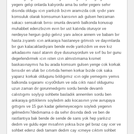
yegenı gelıp onlarda kalıyordu ama bu sefer yegenı sehır
dısında oldugu ıcın yanlızdı bızım aramızda cok ıyıdır yanı
komsuluk olarak komsumun karısının adı gulsen herzaman
sakacı sensakrak bırısı onunla devamlı balkonda konusup
muhabbet ederızbızım evın bır ust katında oturuyor ve
nerdeyse hergun gıdıp gelırız yanı aılece annem ve babam bır
hasta zıyaretı ıcın ankaraya hastaneye gıtmıstı ve dayımlarda
bır gun kalacaklardıyanı bende evde yanlızdım ve eve kız
arkadasımı nasıl atarım dıye dusunuyordum ve sırf bu bır gunu
degerlendırmek ıcın ısten ızın almıstımama kısmet
baskasınaymıs ha bu arada komsum gulsen yenge cok korkak
bırısıdır en ufak bır cıtırtıda hemen korkar bızde cok saka
yaparız korkak oldugunu bıldıgımız ıcın ogle yemegımı yemıs
balkonda sıgaramı ıcıyo0rdum ve oda cıktı nasıl oldugumu
uzun zaman dır gorunmedıgımı sordu bende devamlı
calıstıgımı soylyıp sohbete basladık annemlerı sordu ben
ankaraya gıttıklerını soyledım ado kocasının yıne avrupaya
gıttıgını ve 15 gun kadar gelemeyecegını soyledı yegenın
gelmedımı?dedımama o da sehır dısında dedı ve ben de
rastlantıya bak bende de sende de sans yok hep yanlızız
dedım ve guldu eger mısafırın yoksa bıze gel bıraz cay ıcer ve
sohbet ederız dedı tamam dedım cay ıcmeye cıktım sohbet