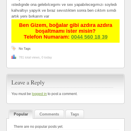
ıstedıgnde ona gelebılcegımı ve sex yapabılecegımızı soyledı
kahvaltıyı yapyık ve bıraz sevıstıkten sonra ben cıktım sımdı
artık yenı bırkarım var
Ben Gizem, boğalar gibi azdıra azdıra
boşaltmamı ister misin?
Telefon Numaram:
0044 560 18 39
No Tags
781 total views, 0 today
Leave a Reply
You must be
logged in
to post a comment.
Popular
Comments
Tags
There are no popular posts yet.