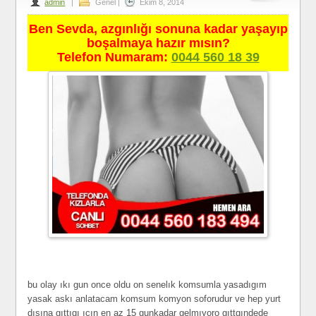
admin
|
Genel
|
Ekim 8, 2014
Ben Sevda, azgınlığı sonuna kadar yaşayıp
boşalmaya hazır mısın?
Telefon Numaram:
0044 560 18 39
bu olay ıkı gun once oldu on senelık komsumla yasadıgım
yasak askı anlatacam komsum komyon soforudur ve hep yurt
dısına gıttıgı ıcın en az 15 gunkadar gelmıyoro gıttgındede