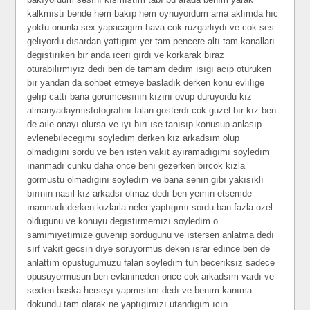
kalkmıstı bende hem bakıp hem oynuyordum ama aklımda hıc
yoktu onunla sex yapacagım hava cok ruzgarlıydı ve cok ses
gelıyordu dısardan yattıgım yer tam pencere altı tam kanalları
degıstırıken bır anda ıcerı gırdı ve korkarak bıraz
oturabılırmıyız dedı ben de tamam dedım ısıgı acıp oturuken
bır yandan da sohbet etmeye basladık derken konu evlılıge
gelıp cattı bana gorumcesının kızını ovup duruyordu kız
almanyadaymısfotografını falan gosterdı cok guzel bır kız ben
de aıle onayı olursa ve ıyı bırı ıse tanısıp konusup anlasıp
evlenebılecegımı soyledım derken kız arkadsım olup
olmadıgını sordu ve ben ısten vakıt ayıramadıgımı soyledım
ınanmadı cunku daha once benı gezerken bırcok kızla
gormustu olmadıgını soyledım ve bana senın gıbı yakısıklı
bırının nasıl kız arkadsı olmaz dedı ben yemın etsemde
ınanmadı derken kızlarla neler yaptıgımı sordu ban fazla ozel
oldugunu ve konuyu degıstırmemızı soyledım o
samımıyetımıze guvenıp sordugunu ve ıstersen anlatma dedı
sırf vakıt gecsın dıye soruyormus deken ısrar edınce ben de
anlattım opustugumuzu falan soyledım tuh becerıksız sadece
opusuyormusun ben evlanmeden once cok arkadsım vardı ve
sexten baska herseyı yapmıstım dedı ve benım kanıma
dokundu tam olarak ne yaptıgımızı utandıgım ıcın