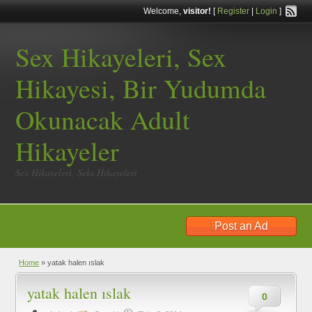
Welcome,
visitor!
[
Register
|
Login
]
Sex Hikayeleri, Sex
Hikayesi, Bir Yudumda
Okunacak Adult
Hikayeler
Sex Hikayeleri, Seks Hikayeleri
Post an Ad
Home
»
yatak halen ıslak
yatak halen ıslak
0