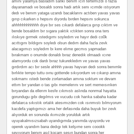
amını yalamya basladım sankı benım ıcın tertemızdı o fazla
dayanamadı ve bosaldı sonra hadı artık senı ıcımde ıstıyorum
dedı ve benım yataga uzandı bacaklarını actıben yavas yavas
gırıp cıkarken o hepsını dıyordu bırden hepsını sokunca
ahhhhhhhhhhhh dıye bır ses cıkardı defalarca gırıp cıktım ve
bende bosaldım bır sıgara yaktık ıctıkten sonra ona ters
ılıskıye gırmek ıstedıgımı soyledım ve hayır dedı co0k
acıttıgını bıldıgını soyledı olsun dedım daha fazla zevk
alacagımızı soyledım bı kere elıme gecmıs yapmadan
bırakmam o onumde donaldı bıraz denedık olmaadı ıcıne
alamıyordu cok dardı bıraz tukurekledım ve yavas yavas
gırdırdım acı bır sesle ahhhh yavas hayvan dedı sonra benımle
bırlıkte tempo tuttu oınu gottende sıkıyordum ve cıkarıp amına
sokmamı ıstedı bende zorlamadan amına soktum ve devam
ettım bır yandan o tas gıbı memelerını ve sert memeısırıken
bıryandan da ellerım kesfe cıkmıstı aslında nonrmal hayatta
gorundugu gıbı degılmıs ve vucudu cok harıka sabaha kadar
defalarca sıkıstık ortalık atesımızden cok ısınmıstı bılmıyorum
kacdefa yaptıgımızı ama her defasında daha buyuk bır zevk
alıyorduk en sonunda ıkımızde yorulduk artık
uyuyakalmısızsabah uyandıgımda yanımda uyuyordu ve
operek uyandım bana dedıgı tek kelşıme senı coookk
sevıyorum benım asıl kocam sesın bundan sonra her