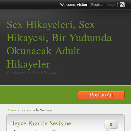
Welcome,
visitor!
[
Register
|
Login
]
Sex Hikayeleri, Sex
Hikayesi, Bir Yudumda
Okunacak Adult
Hikayeler
Sex Hikayeleri, Seks Hikayeleri
Post an Ad
Home
»
Teyze Kızı İle Sevişme
Teyze Kızı İle Sevişme
0