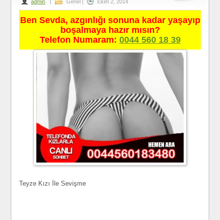
admin
|
Genel
|
Ekim 2, 2014
Ben Sevda, azgınlığı sonuna kadar yaşayıp
boşalmaya hazır mısın?
Telefon Numaram:
0044 560 18 39
Teyze Kızı İle Sevişme