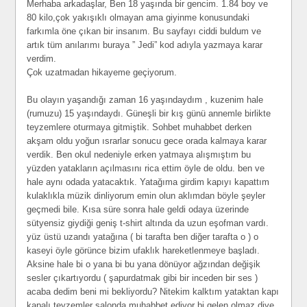
Merhaba arkadaşlar, Ben 18 yaşında bir gencim. 1.84 boy ve
80 kilo,çok yakışıklı olmayan ama giyinme konusundaki
farkımla öne çıkan bir insanım. Bu sayfayı ciddi buldum ve
artık tüm anılarımı buraya ” Jedi” kod adıyla yazmaya karar
verdim.
Çok uzatmadan hikayeme geçiyorum.
Bu olayın yaşandığı zaman 16 yaşındaydım , kuzenim hale
(rumuzu) 15 yaşındaydı. Güneşli bir kış günü annemle birlikte
teyzemlere oturmaya gitmiştik. Sohbet muhabbet derken
akşam oldu yoğun ısrarlar sonucu gece orada kalmaya karar
verdik. Ben okul nedeniyle erken yatmaya alışmıştım bu
yüzden yatakların açılmasını rica ettim öyle de oldu. ben ve
hale aynı odada yatacaktık. Yatağıma girdim kapıyı kapattım
kulaklıkla müzik dinliyorum emin olun aklımdan böyle şeyler
geçmedi bile. Kısa süre sonra hale geldi odaya üzerinde
sütyensiz giydiği geniş t-shirt altında da uzun eşofman vardı.
yüz üstü uzandı yatağına ( bi tarafta ben diğer tarafta o ) o
kaseyi öyle görünce bizim ufaklık hareketlenmeye başladı.
Aksine hale bi o yana bi bu yana dönüyor ağzından değişik
sesler çıkartıyordu ( şapurdatmak gibi bir inceden bir ses )
acaba dedim beni mi bekliyordu? Nitekim kalktım yataktan kapı
kapalı teyzemler salonda muhabbet ediyor bi gelen olmaz diye