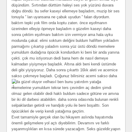
düşündüm. Sırtından dürttüm haleyi ses yok yüzünü duvara
doğru döndü. bu sefer kaseyi ellemeye başladım, muzip bir ses
tonuyla ” lan uyansana ne çabuk uyudun ” falan diyordum.
baktım tepki yok film orda koptu zaten. önce eşofmanın
üzerinden elleyip öpmeye başladım o güzelim kaseyi daha
sonra çektim eşofmanı baktım izin vermiyor ama hala uyku
modunda çakal. elimi soktum deliğini buldum hafiften yokladım
parmağımı çıkartıp yaladım sonra yüz üstü döndü memelere
yumuldum dudağına öpücük kondurdum ki beni bir anda yanına
çekti. çok mu istiyorsun dedi bana hem de nasıl demeye
kalmadan yiyişmeye başladık. Altına aldı beni kendi üstümde
deli gibi yiyişiyoruz. Daha sonra çıkarttı 16lık aleti ve acemice
sakso çekmeye başladı. Çoğunuz bilirsiniz acemi sakso daha
da güzel oluyor
velhasıl ben bunu yatırdım yatağa
memelerine yumuldum tekrar ters çevirdim aç dedim şimdi
olmaz gelen olabilir dedi haklı buldum sadece götüne ve amına
bir iki dil darbesi atabildim. daha sonra odasında bulunan renkli
selpaklardan getirdi ve handjob yolu ile beni boşalttı. Son
öpücükleri de verip kendi yatağıma geçtim.
Evet tamamiyle gerçek olan bu hikayem aslında hayatımda
önemli gelişmelere yol açtı diyebilirim. Devamını ve farklı
yaşanmışlıkları en kısa sürede yazacağım. Seks güzeldir,yapın