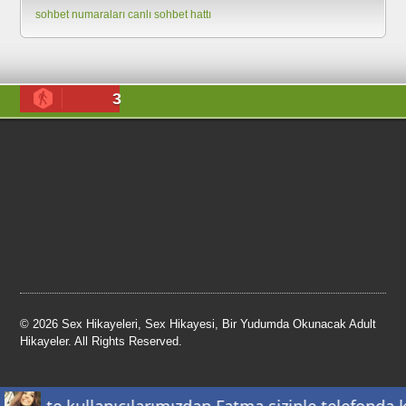
sohbet numaraları
canlı sohbet hattı
3
© 2026 Sex Hikayeleri, Sex Hikayesi, Bir Yudumda Okunacak Adult
Hikayeler. All Rights Reserved.
ClassiPress Theme
- Powered by
WordPress