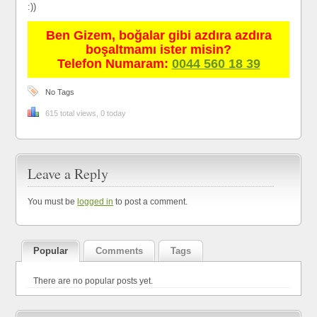
:))
Ben Gizem, boğalar gibi azdıra azdıra
boşaltmamı ister misin?
Telefon Numaram:
0044 560 18 39
No Tags
615 total views, 0 today
Leave a Reply
You must be
logged in
to post a comment.
Popular
Comments
Tags
There are no popular posts yet.