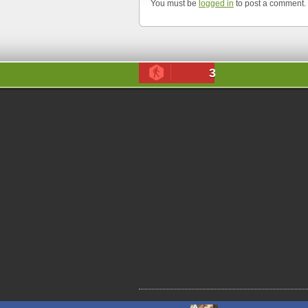
You must be
logged in
to post a comment.
3