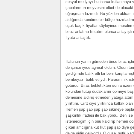
sosyal medyayı hunharca kullanmaya v
çabalarımın meyvesini elbet de alacak
uğraşmam lazımdı. Bu yüzden aklıam il
aldığımda kendime bir bütçe hazırladı
uçuk kaçık fiyatlar söyleyince morali
biraz anlatma fırsatım olunca anlayışlı 
fiyata anlaştık.
Hatunun yanın gitmeden önce biraz içti
de içince iyice agresif oldum. Olsun t
geldiğimde balık etli bir beni karşılamı
bembeyaz, balık etliydi. Parasını ilk i
götürdü. Biraz beklettikten sonra üzeri
kolundan tutup dudaklarını öpmeye başl
demesine aldırış etmeden yatağa attım
yırrttım. Cırtt diye yırtılınca kalkık ola
Hemen şap şap şap şap sikmeye başladı
şaşkınlık ifadesi ile bakıyordu. Ben is
istemediğim için onu kaldırıp hemen dö
çıkan amcığına küt küt şap şap diye g
dalga gidip geliyordu. O güzel götlü ka