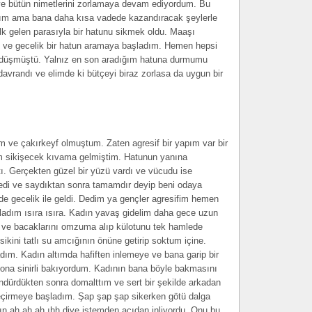
e bütün nimetlerini zorlamaya devam ediyordum. Bu
tım ama bana daha kısa vadede kazandıracak şeylerle
k gelen parasıyla bir hatunu sikmek oldu. Maaşı
m ve gecelik bir hatun aramaya başladım. Hemen hepsi
m düşmüştü. Yalnız en son aradığım hatuna durmumu
davrandı ve elimde ki bütçeyi biraz zorlasa da uygun bir
m ve çakırkeyf olmuştum. Zaten agresif bir yapım var bir
am sikişecek kıvama gelmiştim. Hatunun yanına
ştı. Gerçekten güzel bir yüzü vardı ve vücudu ise
stedi ve saydıktan sonra tamamdır deyip beni odaya
nde gecelik ile geldi. Dedim ya gençler agresifim hemen
adım ısıra ısıra. Kadın yavaş gidelim daha gece uzun
 ve bacaklarını omzuma alıp külotunu tek hamlede
n sikini tatlı su amcığının önüne getirip soktum içine.
m. Kadın altımda hafiften inlemeye ve bana garip bir
e ona sinirli bakıyordum. Kadının bana böyle bakmasını
ndürdükten sonra domalttım ve sert bir şekilde arkadan
eçirmeye başladım. Şap şap şap sikerken götü dalga
dın ah ah ah ıhh diye istemden acıdan inliyordu. Onu bu