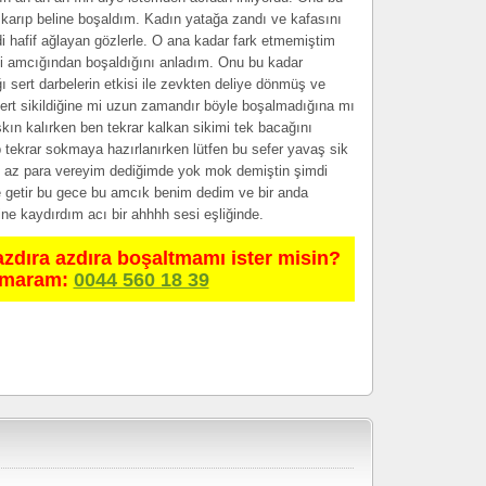
ıkarıp beline boşaldım. Kadın yatağa zandı ve kafasını
di hafif ağlayan gözlerle. O ana kadar fark etmemiştim
ibi amcığından boşaldığını anladım. Onu bu kadar
ı sert darbelerin etkisi ile zevkten deliye dönmüş ve
ert sikildiğine mi uzun zamandır böyle boşalmadığına mı
kın kalırken ben tekrar kalkan sikimi tek bacağını
p tekrar sokmaya hazırlanırken lütfen bu sefer yavaş sik
en az para vereyim dediğimde yok mok demiştin şimdi
e getir bu gece bu amcık benim dedim ve bir anda
ine kaydırdım acı bir ahhhh sesi eşliğinde.
azdıra azdıra boşaltmamı ister misin?
umaram:
0044 560 18 39