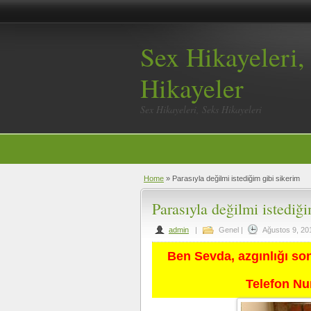
Sex Hikayeleri
Hikayeler
Sex Hikayeleri, Seks Hikayeleri
Home
»
Parasıyla değilmi istediğim gibi sikerim
Parasıyla değilmi istediğ
admin
|
Genel
|
Ağustos 9, 20
Ben Sevda, azgınlığı so
Telefon N