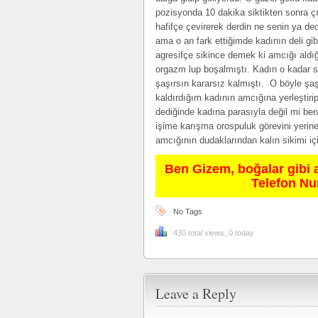
pozisyonda 10 dakika siktikten sonra ç
hafifçe çevirerek derdin ne senin ya de
ama o an fark ettiğimde kadının deli g
agresifçe sikince demek ki amcığı aldığ
orgazm lup boşalmıştı. Kadın o kadar s
şaşırsın kararsız kalmıştı. O böyle şaş
kaldırdığım kadının amcığına yerleştiri
dediğinde kadına parasıyla değil mi b
işime karışma orospuluk görevini yerin
amcığının dudaklarından kalın sikimi iç
Ben Gizem, boğalar gibi 
Telefon N
No Tags
430 total views, 0 today
Leave a Reply