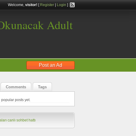
Welcome,
visitor!
[
Register
|
Login
]
 Okunacak Adult
Post an Ad
Comments
Tags
 popular posts yet.
ları
canlı sohbet hattı