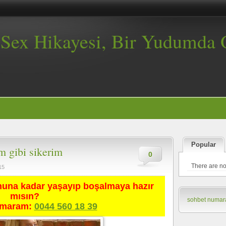
, Sex Hikayesi, Bir Yudumda
Popular
im gibi sikerim
0
There are no
15
nuna kadar yaşayıp boşalmaya hazır
mısın?
sohbet numara
umaram:
0044 560 18 39