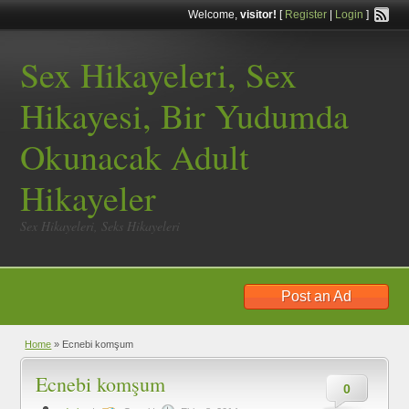
Welcome,
visitor!
[
Register
|
Login
]
Sex Hikayeleri, Sex
Hikayesi, Bir Yudumda
Okunacak Adult
Hikayeler
Sex Hikayeleri, Seks Hikayeleri
Post an Ad
Home
»
Ecnebi komşum
Ecnebi komşum
0