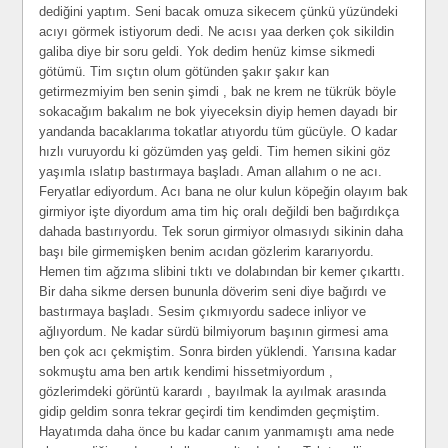
dediğini yaptım. Seni bacak omuza sikecem çünkü yüzündeki
acıyı görmek istiyorum dedi. Ne acısı yaa derken çok sikildin
galiba diye bir soru geldi. Yok dedim henüz kimse sikmedi
götümü. Tim sıçtın olum götünden şakır şakır kan
getirmezmiyim ben senin şimdi , bak ne krem ne tükrük böyle
sokacağım bakalım ne bok yiyeceksin diyip hemen dayadı bir
yandanda bacaklarıma tokatlar atıyordu tüm gücüyle. O kadar
hızlı vuruyordu ki gözümden yaş geldi. Tim hemen sikini göz
yaşımla ıslatıp bastırmaya başladı. Aman allahım o ne acı.
Feryatlar ediyordum. Acı bana ne olur kulun köpeğin olayım bak
girmiyor işte diyordum ama tim hiç oralı değildi ben bağırdıkça
dahada bastırıyordu. Tek sorun girmiyor olmasıydı sikinin daha
başı bile girmemişken benim acıdan gözlerim kararıyordu.
Hemen tim ağzıma slibini tıktı ve dolabından bir kemer çıkarttı.
Bir daha sikme dersen bununla döverim seni diye bağırdı ve
bastırmaya başladı. Sesim çıkmıyordu sadece inliyor ve
ağlıyordum. Ne kadar sürdü bilmiyorum başının girmesi ama
ben çok acı çekmiştim. Sonra birden yüklendi. Yarısına kadar
sokmuştu ama ben artık kendimi hissetmiyordum ,
gözlerimdeki görüntü karardı , bayılmak la ayılmak arasında
gidip geldim sonra tekrar geçirdi tim kendimden geçmiştim.
Hayatımda daha önce bu kadar canım yanmamıştı ama nede