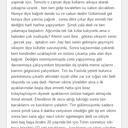
yapmak için. Temizle o zaman diyip kollarını arkaya atarak
yatagına uzandı , ben tam gidip tuvaletten su sabun alıcakken.
Nereye diye bağırdı bende su ve sabun dedim Gülümsedi gel
buraya diye yanına çağırdı , sonra dilini çıkar diye emretti her
dediğini harfi harfine yapıyordum. Şimdi yala dedi ve ben
yalamaya başladım. Ağzımda tek tük kıllar kalıyordu ama o
halinden çok mutluydu? Aferim seni ibne , götünü sikeyim senin
, gerzek şey , aptalsın sen ,hay ben senin gelmişini geçmişini
sikeyim diye küfürler savuruyordu. Sonra saçlarımdan çekerek
beni kendinden uzaklaştırdı ve üstünü çıkartıp yala ulan diye
bağırdı. Dediğini istemiyormuşda zorla yapıyormuş gibi
davranmaya çalışıyordum biryandan da iştahla meme uçlarını ,
karnını gögüsünü yalıyordum. Tim bu Faslıda yeterli bulunca
pantolonunu çıkarttı altındaki siyah slibe zar zor sığan siki belli
oluyordu ve yala dedi. Hemen sikine yöneldim ama o ilk
ayaklarımdan başla diye emretti hatta işini biraz
kolaylaştırayım diyerek ayaklarının üstüne balgam atmayıda
ihmal etmedi. Efendimin ilk önce attığı tükrüğü sonra tüm
bacaklarını ve kasıklarını yaladım. Tim gülümsüyordu sadece
sonra şimdi sana 4 dakika veriyorum istediğin gibi öp em sikimi
sonra ben sana ağız nasıl sıkılır ogreteegim dedi ve sikiyle
beni baş başa bıraktı 20 yaşında biri için Timin sünnetsiz siki
baya büyüktü (22 cm) taşaklarını , kasıklarını ve sikini yaladım