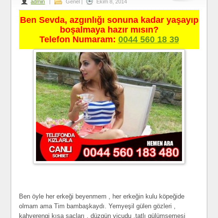
admin
|
Genel
|
Ekim 8, 2014
Ben Sevda, azgınlığı sonuna kadar yaşayıp
boşalmaya hazır mısın?
Telefon Numaram:
0044 560 18 39
Ben öyle her erkeği beyenmem , her erkeğin kulu köpeğide
olmam ama Tim bambaşkaydı. Yemyeşil gülen gözleri ,
kahverengi kısa saçları , düzgün vicudu ,tatlı gülümsemesi