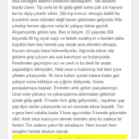
olsa sevdiğim adamın kollarının altındaydım. Tek tesellim
buydu zaten. Tip zorla bir iki gidip geldi sonra çok zor kayıyor
len bu diyip çıkarttı sikini. Siki kıp kırmızı olmuştu belikli bu
kızarıklık onun sikinden değil benim götümden geliyordu.Slibi
çıkartıp hemen ağzıma verip iki yalayıp tekrar geçirdi.
Alışamıyordu götüm işte. Ben iri biriyim. 21 yaşında 184
boyunda 90 kg siyah saçlı ve bebek suratlıyım o benden daha
küçüktü hem boy hemde yaş olarak ama efendim olmuştu.
Kocam olmuştu bana hükmediyordu. Ağzımda tekrar slip
götüme girip çıkıyor ara sıra kanırtıyor ve hızlanıyordu.
Kendimden geçmiştim acı ve zevk in bu denli bir arada
yaşandığını bilmezdim. Hele onun o kudurmuş hali beni iyice
çileden çıkarıyordu. İlk önce kafası içerde kalana kadar geri
çekiyor sonra köklüyor ve çığlımı dinliyordu. Sonra
pompalamaya başladı. Emindim artık götüm parçalanmıştı.
Uzun süre yalvarış ve yakarışlarıma aldırmadan götümün
içinde gidip geldi. O kadar hizlı gidip geliyorduki , taşakları şap
şap diye sesler çıkarıyordu ve en sonunda tekrar boşaldı. Tim
o gece beni sabaha kadar 3 kere agızımdan 3 kerede gotumden
sikti. Artık onun karısıyım demek isterdim ama bu sadece bir
fantezi Tim sadece yakın bir arkadaşım. Hem kocam hem
sevgilim hemde dostum olacak.