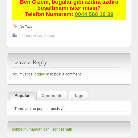
Ben Gizem, boğalar gibi azdıra azdıra
boşaltmamı ister misin?
Telefon Numaram:
0044 560 18 39
No Tags
244 total views, 0 today
Leave a Reply
You must be
logged in
to post a comment.
Popular
Comments
Tags
There are no popular posts yet.
sohbet numaraları
canlı sohbet hattı