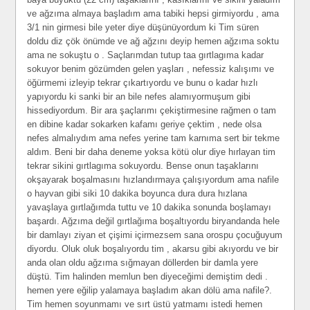
ve ağzıma almaya başladım ama tabiki hepsi girmiyordu , ama
3/1 nin girmesi bile yeter diye düşünüyordum ki Tim süren
doldu diz çök önümde ve ağ ağzını deyip hemen ağzıma soktu
ama ne sokuştu o . Saçlarımdan tutup taa gırtlagıma kadar
sokuyor benim gözümden gelen yaşları , nefessiz kalışımı ve
öğürmemi izleyip tekrar çıkartıyordu ve bunu o kadar hızlı
yapıyordu ki sanki bir an bile nefes alamıyormuşum gibi
hissediyordum. Bir ara şaçlarımı çekiştirmesine rağmen o tam
en dibine kadar sokarken kafamı geriye çektim , nede olsa
nefes almalıydım ama nefes yerine tam karnıma sert bir tekme
aldım. Beni bir daha deneme yoksa kötü olur diye hırlayan tim
tekrar sikini gırtlagıma sokuyordu. Bense onun taşaklarını
okşayarak boşalmasını hızlandırmaya çalışıyordum ama nafile
o hayvan gibi siki 10 dakika boyunca dura dura hızlana
yavaşlaya gırtlağımda tuttu ve 10 dakika sonunda boşlamayı
başardı. Ağzıma değil gırtlağıma boşaltıyordu biryandanda hele
bir damlayı ziyan et çişimi içirmezsem sana orospu çocuğuyum
diyordu. Oluk oluk boşalıyordu tim , akarsu gibi akıyordu ve bir
anda olan oldu ağzıma sığmayan döllerden bir damla yere
düştü. Tim halinden memlun ben diyeceğimi demiştim dedi .
hemen yere eğilip yalamaya başladım akan dölü ama nafile?.
Tim hemen soyunmamı ve sırt üstü yatmamı istedi hemen