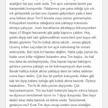
aradığım her şey vardı onda. Tim aynı zamanda benim yaz
kampındaki komşumdu. Odalarımız yan yana olduğu için sık
sık görüşürdük ya ben onu ziyarete gidiyordum yada o beni
ama birkere olsun Tim?i boxerla veya üstsüz görmemiştim.
Konuşurken mumkün olduğunca ona yaklaşıp kokusunu
almaya çalışıyor , kaslı bacaklarına arkadaşça dokunuyordum
hepsi o? Birgün herzamnki gibi gidip kapısını çaldım. Hoş
geldin deyip tatlı tatlı gülümsedikten sonra beni içeri buyur etti.
Birden gözlerim Tim?in koltuk altına takıldı , orman gibiydi.
Uzamış kılları saçından bir ton açık kahverengi bir ormanı
andırıyordu. Ben öyle kıl hastası değilim. Hatta çoğu zaman bu
kadar uzun kıllar miğdemi bulandırır ama Tim başka , bu hali
onu daha da sexileştiriyordu. Ona hayran hayran baktığımı
görünce yanıma yaklaştı ve ter kokmuşmuyum diye sordu.
Bende hafifçe koltuk altına yaklaşıp derin bir nefes aldıktan
sonra hayır dedim. Çok hos bir parfüm kokuyordu. Adam gibi
bak len diyip kafamı tuttuğu gibi koltuk altına bastırdı. Öylece
kalakaldım , Tim?e ilk defa yüzüm deyiyordu. Çok
heycanlanmıştım. Tim ise kaslı kollarıyla başımı sıkıca tutuyor
ne diyorsun temizlemek lazım mı ? diyip duruyordu. Ben hayır
dedim biraz daha bastırdı ve tekrar sordu. Temizlemek
gerekiyor mu? Evet Tim diye cevap verdim onun istediğini