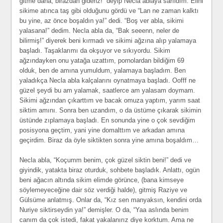
gitme daha, birazdan gideriz!” deyip Necla ablaya sarıldım. Elini
sikime atınca taş gibi olduğunu gördü ve “Lan ne zaman kalktı
bu yine, az önce boşaldın ya!” dedi. “Boş ver abla, sikimi
yalasana!” dedim. Necla abla da, “Bak seeenn, neler de
bilirmiş!” diyerek beni kırmadı ve sikimi ağzına alıp yalamaya
başladı. Taşaklarımı da okşuyor ve sıkıyordu. Sikim
ağzındayken onu yatağa uzattım, pornolardan bildiğim 69
olduk, ben de amına yumuldum, yalamaya başladım. Ben
yaladıkça Necla abla kalçalarını oynatmaya başladı. Oofff ne
güzel şeydi bu am yalamak, saatlerce am yalasam doymam.
Sikimi ağzından çıkarttım ve bacak omuza yaptım, yarım saat
siktim amını. Sonra ben uzandım, o da üstüme çıkarak sikimin
üstünde zıplamaya başladı. En sonunda yine o çok sevdiğim
posisyona geçtim, yani yine domalttım ve arkadan amına
geçirdim. Biraz da öyle siktikten sonra yine amına boşaldım…
Necla abla, “Koçumm benim, çok güzel siktin beni!” dedi ve
giyindik, yatakta biraz oturduk, sohbete başladık. Anlattı, ogün
beni ağacın altında sikim elimde görünce, (bana kimseye
söylemeyeceğine dair söz verdiği halde), gitmiş Raziye ve
Gülsüme anlatmış. Onlar da, “Kız sen manyaksın, kendini orda
Nuriye siktirseydin ya!” demişler. O da, “Yaa aslında benim
canım da çok istedi, fakat yakalanırız diye korktum. Ama ne