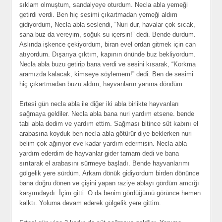
sıklam olmuştum, sandalyeye oturdum. Necla abla yemeği
getirdi verdi. Ben hiç sesimi çıkartmadan yemeği aldım
gidiyordum, Necla abla seslendi, “Nuri dur, havalar çok sıcak,
sana buz da vereyim, soğuk su içersin!” dedi. Bende durdum.
Aslında işkence çekiyordum, biran evel ordan gitmek için can
atıyordum. Dışarıya çıktım, kapının önünde buz bekliyordum.
Necla abla buzu getirip bana verdi ve sesini kısarak, “Korkma
aramızda kalacak, kimseye söylemem!” dedi. Ben de sesimi
hiç çıkartmadan buzu aldım, hayvanların yanına döndüm.
Ertesi gün necla abla ile diğer iki abla birlikte hayvanları
sağmaya geldiler. Necla abla bana nuri yardım etsene. bende
tabi abla dedim ve yardım ettim. Sağması bitince süt kabını el
arabasına koyduk ben necla abla götürür diye beklerken nuri
belim çok ağırıyor eve kadar yardım edermisin. Necla abla
yardım ederdim de hayvanlar gider tamam dedi ve bana
sırıtarak el arabasını sürmeye başladı. Bende hayvanlarımı
gölgelik yere sürdüm. Arkam dönük gidiyordum birden dönünce
bana doğru dönen ve çişini yapan raziye ablayı gördüm amcığı
karşımdaydı. İçim gitti. O da benim gördüğümü görünce hemen
kalktı. Yoluma devam ederek gölgelik yere gittim.