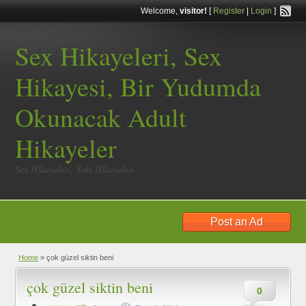
Welcome,
visitor!
[
Register
|
Login
]
Sex Hikayeleri, Sex
Hikayesi, Bir Yudumda
Okunacak Adult
Hikayeler
Sex Hikayeleri, Seks Hikayeleri
Post an Ad
Home
»
çok güzel siktin beni
çok güzel siktin beni
0