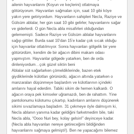
ailenin hayvanlarını (Koyun ve keçlerini) otlatmaya
götürüyorum. Hayvanları sağmaları için, saat 10 gibi köye
yakın yere getiriyordum. Hayvanların sahipleri Necla, Raziye ve
Gülsüm ablalar, her gün saat 10 gibi gelirler, hayvanlarını sağar
ve giderlerdi. O gün Necla abla misafirleri olduğundan
gelememişti. Sadece Raziye ve Gülsüm ablalar hayvanlarını
sağıp gittiler. Burda saat 10’dan 15’e kadar çok sıcak olduğu
için hayvanlar otlatılmıyor. Sonra hayvanları gölgelik bir yere
götürürdüm, kendim de bir ağacın dibini makam odası
yapmıştım. Hayvanlar gölgede yatarken, ben de orda
dinleniyordum…çok güzel siktin beni
Ablalar süt sağarlarken çömeldiklerinde, bazen etek
giydiklerinde külotları görünürdü, ağacın altında yatarken o
manzaraları düşünmeye başlardım ve külotlarının içindeki
amlarını hayal ederdim. Tabiki sikim de hemen kalkardı. O
ağacın oraya pek kimseler uğramazdı, ben de rahattım. Yine
pantolonumu külotumu çıkartıp, kadınların amlarını düşünerek
sikimi sıvazlamaya başladım. 31 çekmeye öyle dalmışım ki,
Necla ablanın yanıma kadar geldiğini farketmedim bile, taki
Necla abla, “Oooo Nuri bey, kolay gelsin!” deyinceye kadar.
(Necla abla hayvanları nereye getireceğimi bildiğinden
hayvanlarını sağmaya gelmişti!). Ben ne yapacağımı bilemez