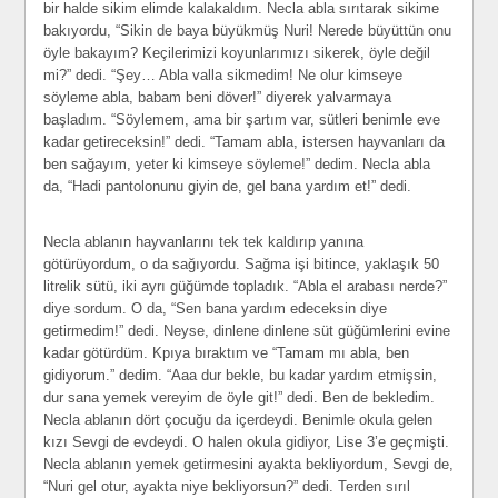
bir halde sikim elimde kalakaldım. Necla abla sırıtarak sikime
bakıyordu, “Sikin de baya büyükmüş Nuri! Nerede büyüttün onu
öyle bakayım? Keçilerimizi koyunlarımızı sikerek, öyle değil
mi?” dedi. “Şey… Abla valla sikmedim! Ne olur kimseye
söyleme abla, babam beni döver!” diyerek yalvarmaya
başladım. “Söylemem, ama bir şartım var, sütleri benimle eve
kadar getireceksin!” dedi. “Tamam abla, istersen hayvanları da
ben sağayım, yeter ki kimseye söyleme!” dedim. Necla abla
da, “Hadi pantolonunu giyin de, gel bana yardım et!” dedi.
Necla ablanın hayvanlarını tek tek kaldırıp yanına
götürüyordum, o da sağıyordu. Sağma işi bitince, yaklaşık 50
litrelik sütü, iki ayrı güğümde topladık. “Abla el arabası nerde?”
diye sordum. O da, “Sen bana yardım edeceksin diye
getirmedim!” dedi. Neyse, dinlene dinlene süt güğümlerini evine
kadar götürdüm. Kpıya bıraktım ve “Tamam mı abla, ben
gidiyorum.” dedim. “Aaa dur bekle, bu kadar yardım etmişsin,
dur sana yemek vereyim de öyle git!” dedi. Ben de bekledim.
Necla ablanın dört çocuğu da içerdeydi. Benimle okula gelen
kızı Sevgi de evdeydi. O halen okula gidiyor, Lise 3’e geçmişti.
Necla ablanın yemek getirmesini ayakta bekliyordum, Sevgi de,
“Nuri gel otur, ayakta niye bekliyorsun?” dedi. Terden sırıl