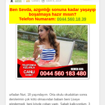
admin
|
Genel
|
Ekim 8, 2014
Ben Sevda, azgınlığı sonuna kadar yaşayıp
boşalmaya hazır mısın?
Telefon Numaram:
0044 560 18 39
urfadan Nuri, 18 yaşındayım. Orta okulu okuduktan sonra
derslerimin çok kötü olmasından babam beni Liseye
göndermedi, beni köyde çoban yaptı. Sabah kalkıyordum, 3