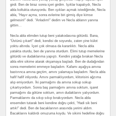
girdi. Ben de biraz sonra içeri girdim. Işıklar kapalıydı, Necla
abla koltukta oturuyordu. Ben ışıkları açmak istediğimde, Necla
abla, “Hayır açma, sonra evlerine biri girmiş diye kimse
gelmesin!” dedi. “Anladım!” dedim ve Necla ablanın yanına
gittim…
Necla abla elimden tutup beni yatakodasına götürdü. Bana,
“Üstünü çıkart!” dedi, kendisi de soyundu, zaten yine külot
yoktu altında. İçeri çok olmasa da karanlıktı. Necla abla
yatakta oturdu, ben de yanına oturdum. Elimi tutup memelerine
götürdü ve dudaklarıma yapıştı. Kendini yatağa bırakan Necla
abla elini sikime atarak okşamaya başladı. Ben de dudağından
sonra memelerini emmeye başladım. Kafamı aşağıya amına
bastırınca amına geçtim, amını yalamaya başladım. Necla abla
hafif hafif inliyordu. Amını parmaklıyordum, klitorisini ağzıma
alıp emiyordum. İki parmağımı da amına sokup sokup
çıkartıyordum. Sonra baş parmağımı amına soktum, işaret
parmağımı da götüne soktum, amın dudaklarını yalıyordum.
Parmaklarımı da sıkıp sıkıp bırakıyordum. Necla abla
ensemden tutarak beni kendine doğru çekti, “Hadi sik beni
artık!” dedi. Ben de bacaklarının arasında yerimi aldım.
Bacaklarını kaldırdı omuzuma koydu. Ve sikimi hedefine doğru