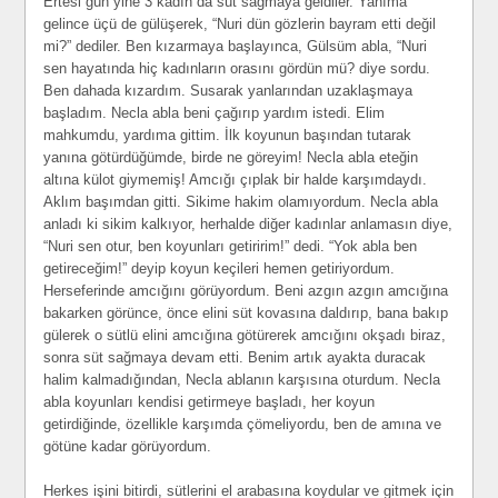
Ertesi gün yine 3 kadın da süt sağmaya geldiler. Yanıma
gelince üçü de gülüşerek, “Nuri dün gözlerin bayram etti değil
mi?” dediler. Ben kızarmaya başlayınca, Gülsüm abla, “Nuri
sen hayatında hiç kadınların orasını gördün mü? diye sordu.
Ben dahada kızardım. Susarak yanlarından uzaklaşmaya
başladım. Necla abla beni çağırıp yardım istedi. Elim
mahkumdu, yardıma gittim. İlk koyunun başından tutarak
yanına götürdüğümde, birde ne göreyim! Necla abla eteğin
altına külot giymemiş! Amcığı çıplak bir halde karşımdaydı.
Aklım başımdan gitti. Sikime hakim olamıyordum. Necla abla
anladı ki sikim kalkıyor, herhalde diğer kadınlar anlamasın diye,
“Nuri sen otur, ben koyunları getiririm!” dedi. “Yok abla ben
getireceğim!” deyip koyun keçileri hemen getiriyordum.
Herseferinde amcığını görüyordum. Beni azgın azgın amcığına
bakarken görünce, önce elini süt kovasına daldırıp, bana bakıp
gülerek o sütlü elini amcığına götürerek amcığını okşadı biraz,
sonra süt sağmaya devam etti. Benim artık ayakta duracak
halim kalmadığından, Necla ablanın karşısına oturdum. Necla
abla koyunları kendisi getirmeye başladı, her koyun
getirdiğinde, özellikle karşımda çömeliyordu, ben de amına ve
götüne kadar görüyordum.
Herkes işini bitirdi, sütlerini el arabasına koydular ve gitmek için