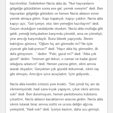
hazırlındılar. Giderlerken Necla abla da, “Nuri hayvanlarını
gölgeliğe götürdükten sonra eve gel, yemek vereyim!” dedi. Ben
hayvanları gölgeliğe götürdüm ve hemen Necla ablanın evine
yemek almaya gittim. Kapı kapalıydı, kapıyı çaldım. Necla abla
kapıyı açtı, “Gel içeriye, otur, ben yemeğini hazırlayım!” dedi.
Geçen oturduğum sandalyede oturdum. Necla abla mutfağa gitti
geldi, yemeği bohçalarken karşımda çömeldi, ama ne çömelişti,
yine amcığı karşımdaydı. Bunu bilerek yapıyordu. Benim
baktığımı görünce, “Oğlum hiç am görmedin mi? Ne öyle
yiyecek gibi bakıyorsun?” dedi. “Hayır abla hiç görmedim, ilk
defa görüyorum…” dedim. “Peki, güzel mi?” dedi. “Abla çok
güzel!” dedim. “İstersen gel dokun, o zaman ne kadar güzel
olduğunu anlarsın!” dedi. Hemen yanına gittim, elimi amına
atarak okşadım. Gerçekten çok güzeldi dokunmak, sikim taş
gibi olmuştu. Amcığını iyice avuçladım. İçim gidiyordu…
Necla abla kendini sırtüstü yere bıraktı, “Sen şimdi hiç am da
sikmemişsindir, hadi sana kıyak yapayım, çıkar sikini amıma
sok!” dedi. Ben dururmuyum, hemen pantolonumu külotumu
çıkarttım, Necla ablanın bacaklarının arasına girdim. Necla abla
sikimi tutarak biraz amına sürttü ve ucunu deliğin ağzına
yerleştirdi, “Hadi sok!” dedi. İçeriye bastım, daha ucu girmişti,