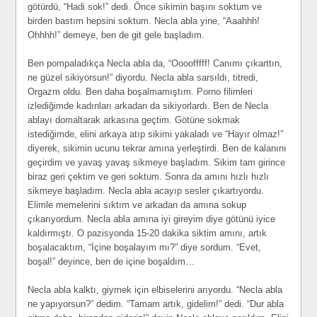
götürdü, “Hadi sok!” dedi. Önce sikimin başını soktum ve
birden bastım hepsini soktum. Necla abla yine, “Aaahhh!
Ohhhh!” demeye, ben de git gele başladım.
Ben pompaladıkça Necla abla da, “Oooofffff! Canımı çıkarttın,
ne güzel sikiyorsun!” diyordu. Necla abla sarsıldı, titredi,
Orgazm oldu. Ben daha boşalmamıştım. Porno filimleri
izlediğimde kadınları arkadan da sikiyorlardı. Ben de Necla
ablayı domaltarak arkasına geçtim. Götüne sokmak
istediğimde, elini arkaya atıp sikimi yakaladı ve “Hayır olmaz!”
diyerek, sikimin ucunu tekrar amına yerleştirdi. Ben de kalanını
geçirdim ve yavaş yavaş sikmeye başladım. Sikim tam girince
biraz geri çektim ve geri soktum. Sonra da amını hızlı hızlı
sikmeye başladım. Necla abla acayıp sesler çıkartıyordu.
Elimle memelerini sıktım ve arkadan da amına sokup
çıkarıyordum. Necla abla amına iyi gireyim diye götünü iyice
kaldırmıştı. O pazisyonda 15-20 dakika siktim amını, artık
boşalacaktım, “İçine boşalayım mı?” diye sordum. “Evet,
boşal!” deyince, ben de içine boşaldım…
Necla abla kalktı, giymek için elbiselerini arıyordu. “Necla abla
ne yapıyorsun?” dedim. “Tamam artık, gidelim!” dedi. “Dur abla