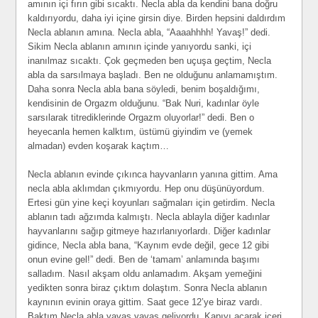
amının içi fırın gibi sıcaktı. Necla abla da kendini bana doğru
kaldırıyordu, daha iyi içine girsin diye. Birden hepsini daldırdım
Necla ablanın amına. Necla abla, “Aaaahhhh! Yavaş!” dedi.
Sikim Necla ablanın amının içinde yanıyordu sanki, içi
inanılmaz sıcaktı. Çok geçmeden ben uçuşa geçtim, Necla
abla da sarsılmaya başladı. Ben ne olduğunu anlamamıştım.
Daha sonra Necla abla bana söyledi, benim boşaldığımı,
kendisinin de Orgazm olduğunu. “Bak Nuri, kadınlar öyle
sarsılarak titrediklerinde Orgazm oluyorlar!” dedi. Ben o
heyecanla hemen kalktım, üstümü giyindim ve (yemek
almadan) evden koşarak kaçtım…
Necla ablanın evinde çıkınca hayvanların yanına gittim. Ama
necla abla aklımdan çıkmıyordu. Hep onu düşünüyordum.
Ertesi gün yine keçi koyunları sağmaları için getirdim. Necla
ablanın tadı ağzımda kalmıştı. Necla ablayla diğer kadınlar
hayvanlarını sağıp gitmeye hazırlanıyorlardı. Diğer kadınlar
gidince, Necla abla bana, “Kaynım evde değil, gece 12 gibi
onun evine gel!” dedi. Ben de ‘tamam’ anlamında başımı
salladım. Nasıl akşam oldu anlamadım. Akşam yemeğini
yedikten sonra biraz çıktım dolaştım. Sonra Necla ablanın
kaynının evinin oraya gittim. Saat gece 12’ye biraz vardı.
Baktım Necla abla yavaş yavaş geliyordu. Kapıyı açarak içeri