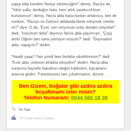
yapıp edip kendimi Nuriye siktireceğim!” demiş. Raziye de,
“Siktir valla, durduğun hata, hem artık yaraksızlıktan
kurtulursun!” demiş. Necla abla bana bunları anlatınca, ben de
sordum, “Raziye ve Gülsüm ablalarda benle sikişmek isterler
mi?” diye. O da, “Evet, sen istiyorsan onlar dünden istiyorlar!”
dedi. “İstiyorum abla!” deyince Necla abla şaşırmıştı, “Çüşş
artık! Oğlum ben sana yetmiyor muyum?” dedi. “Doymadım
abla, napayım?” dedim.
“Haadii yaaa? Yani şimdi beni birdaha sikebilirmisin?” dedi.
“Evet abla, istersen birdaha sikişelim!” dedim. Necla abla
suratıma hayretle bakarken eteğini kaldırdım, bacakların
arasına girdim. Pantolonumu tam çıkartmadım, dizime …
Ben Gizem, boğalar gibi azdıra azdıra
boşaltmamı ister misin?
Telefon Numaram:
0044 560 18 39
No Tags
2471 total views, 0 today