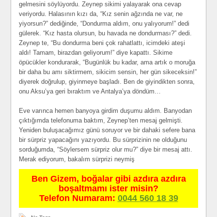
gelmesini söylüyordu. Zeynep sikimi yalayarak ona cevap
veriyordu. Halasının kızı da, “Kız senin ağzında ne var, ne
yiyorsun?” dediğinde, “Dondurma aldım, onu yalıyorum!” dedi
gülerek. “Kız hasta olursun, bu havada ne dondurması?” dedi.
Zeynep te, “Bu dondurma beni çok rahatlattı, icimdeki ateşi
aldı! Tamam, birazdan geliyorum!” diye kapattı. Sikime
öpücükler kondurarak, “Bugünlük bu kadar, ama artık o moruğa
bir daha bu amı siktirmem, sikicim sensin, her gün sikeceksin!”
diyerek doğrulup, giyinmeye başladı. Ben de giyindikten sonra,
onu Aksu’ya geri bıraktım ve Antalya’ya döndüm…
Eve varınca hemen banyoya girdim duşumu aldım. Banyodan
çıktığımda telefonuma baktım, Zeynep’ten mesaj gelmişti.
Yeniden buluşacağımız günü soruyor ve bir dahaki sefere bana
bir sürpriz yapacağını yazıyordu. Bu sürprizinin ne olduğunu
sorduğumda, “Söylersem sürpriz olur mu?” diye bir mesaj attı.
Merak ediyorum, bakalım sürprizi neymiş
Ben Gizem, boğalar gibi azdıra azdıra
boşaltmamı ister misin?
Telefon Numaram:
0044 560 18 39