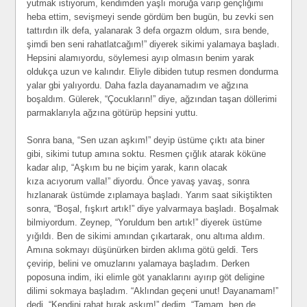
yutmak istiyorum, kendimden yaşlı moruğa varıp gençliğimi
heba ettim, sevişmeyi sende gördüm ben bugün, bu zevki sen
tattırdın ilk defa, yalanarak 3 defa orgazm oldum, sıra bende,
şimdi ben seni rahatlatcağım!” diyerek sikimi yalamaya başladı.
Hepsini alamıyordu, söylemesi ayıp olmasın benim yarak
oldukça uzun ve kalındır. Eliyle dibiden tutup resmen dondurma
yalar gbi yalıyordu. Daha fazla dayanamadım ve ağzına
boşaldım. Gülerek, “Çocukların!” diye, ağzından taşan döllerimi
parmaklarıyla ağzına götürüp hepsini yuttu.
Sonra bana, “Sen uzan aşkım!” deyip üstüme çıktı ata biner
gibi, sikimi tutup amına soktu. Resmen çığlık atarak köküne
kadar alıp, “Aşkım bu ne biçim yarak, karın olacak
kıza acıyorum valla!” diyordu. Önce yavaş yavaş, sonra
hızlanarak üstümde zıplamaya başladı. Yarım saat sikiştikten
sonra, “Boşal, fışkırt artık!” diye yalvarmaya başladı. Boşalmak
bilmiyordum. Zeynep, “Yoruldum ben artık!” diyerek üstüme
yığıldı. Ben de sikimi amından çıkartarak, onu altıma aldım.
Amına sokmayı düşünürken birden aklıma götü geldi. Ters
çevirip, belini ve omuzlarını yalamaya başladım. Derken
poposuna indim, iki elimle göt yanaklarını ayırıp göt deligine
dilimi sokmaya başladım. “Aklından geçeni unut! Dayanamam!”
dedi. “Kendini rahat bırak aşkım!” dedim. “Tamam, ben de