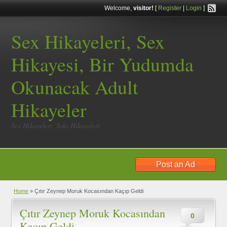
Welcome,
visitor!
[
Register
|
Login
]
Sex Hikayeleri, Sex
Hikayesi, Bir Yudumda
Okunacak Adult
Hikayeler
Sex Hikayeleri, Seks Hikayeleri
Post an Ad
Home
»
Çıtır Zeynep Moruk Kocasından Kaçıp Geldi
Çıtır Zeynep Moruk Kocasından
0
Kaçıp Geldi