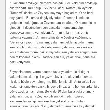
Kulaklarını emdikçe inlemeye başladı. Geç kaldığını söyleyip,
elleriyle yüzümü tutup, “Sik beni!” dedi. Kafamı sallayarak,
“Tamam!” dedim ve Zeynebi soymaya başladım. O da beni
soyuyordu. Bu arada da yiyişiyorduk. Resmen ikimiz de
çırılçıplak kaldığımızda Zeynep tam bir afetti. O hemen içine
gireceğimi düşünürken ben bacaklarnı omzuma alıp,
bembeyaz amına yumuldum. Amının kıllarını traş etmiş
tertemiz yapmıştı. Amının temizliğine övgüler yağdırınca,
“Senin için yaptım Sinan’ım, yalamanı beklemiyordum ama,
sen tam bir bitirimsin, ilk defa amım yalanıyor, yala erkeğim,
kocam denen moruk hak etmiyordu, sen yala kocacığım, sen
benim kocamsın artık, sadece sen sik, yala!” diye, bana ara
gazı veriyordu…
Zeynebin amını yarım saatten fazla yaladım, içini dışını
vakumladım, dere gibi orgazm oluyor, su akıyordu resmen.
İlk defa böyle zevk almıştım. Bilenleriniz bilir Antalya’da lise
kızları sikişmekten başka birşey bilmez, ama ben onlardan bile
böyle zevk almamıştım. Belki de 10 dan fazla bakire amcık
yalamışımdır, ama Zeynep gibisini görmedim. Zeyep
saçlarımdan asılıp beni kendine çekerek sikimi tutup
sıvazlamaya başladı. “Hiç yalamadım, ama bu siki yalamak