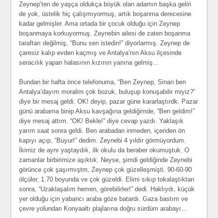
Zeynep’ten de yaşça oldukça büyük olan adamın başka geliri
de yok, üstelik hiç çalışmıyormuş, artık boşanma derecesine
kadar gelmişler. Ama ortada bir çocuk olduğu için Zeynep
boşanmaya korkuyormuş. Zeynebin ailesi de zaten boşanma
taraftarı değilmiş, “Bunu sen istedin!” diyorlarmış. Zeynep de
çaresiz kalıp evden kaçmış ve Antalya’nın Aksu ilçesinde
seracılık yapan halasının kızının yanına gelmiş…
Bundan bir hafta önce telefonuma, “Ben Zeynep, Sinan ben
Antalya’dayım moralim çok bozuk, buluşup konuşabilir miyiz?”
diye bir mesaj geldi. OK! deyip, pazar güne kararlaştırdk. Pazar
günü arabama binip Aksu kavşağına geldiğimde, “Ben geldim!”
diye mesaj attım. “OK! Bekle!” diye cevap yazdı. Yaklaşık
yarım saat sonra geldi. Ben arabadan inmeden, içeriden ön
kapıyı açıp, “Buyur!” dedim. Zeynebi 4 yıldır görmüyordum.
İkimiz de aynı yaştaydık, ilk okulu da beraber okumuştuk. O
zamanlar birbirimize aşıktık. Neyse, şimdi geldiğinde Zeynebi
görünce çok şaşırmıştm, Zeynep çok güzelleşmişti. 90-60-90
ölçüler, 1.70 boyunda ve çok güzeldi. Elimi sıkıp tokalaştıktan
sonra, “Uzaklaşalım hemen, görebilirler!” dedi. Haklıydı, küçük
yer olduğu için yabancı araba göze batardı. Gaza bastım ve
çevre yolundan Konyaaltı plajlarına doğru sürdüm arabayı…