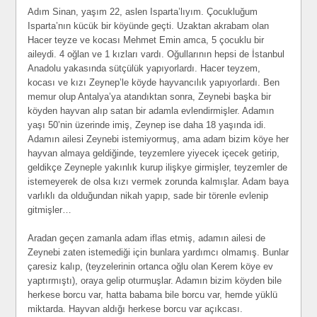
Adım Sinan, yaşım 22, aslen Isparta’lıyım. Çocukluğum
Isparta’nın kücük bir köyünde geçti. Uzaktan akrabam olan
Hacer teyze ve kocası Mehmet Emin amca, 5 çocuklu bir
aileydi. 4 oğlan ve 1 kızları vardı. Oğullarının hepsi de İstanbul
Anadolu yakasında sütçülük yapıyorlardı. Hacer teyzem,
kocası ve kızı Zeynep’le köyde hayvancılık yapıyorlardı. Ben
memur olup Antalya’ya atandıktan sonra, Zeynebi başka bir
köyden hayvan alıp satan bir adamla evlendirmişler. Adamın
yaşı 50’nin üzerinde imiş, Zeynep ise daha 18 yaşında idi.
Adamın ailesi Zeynebi istemiyormuş, ama adam bizim köye her
hayvan almaya geldiğinde, teyzemlere yiyecek içecek getirip,
geldikçe Zeyneple yakınlık kurup ilişkye girmişler, teyzemler de
istemeyerek de olsa kızı vermek zorunda kalmışlar. Adam baya
varlıklı da olduğundan nikah yapıp, sade bir törenle evlenip
gitmişler…
Aradan geçen zamanla adam iflas etmiş, adamın ailesi de
Zeynebi zaten istemediği için bunlara yardımcı olmamış. Bunlar
çaresiz kalıp, (teyzelerinin ortanca oğlu olan Kerem köye ev
yaptırmıştı), oraya gelip oturmuşlar. Adamın bizim köyden bile
herkese borcu var, hatta babama bile borcu var, hemde yüklü
miktarda. Hayvan aldığı herkese borcu var açıkcası.