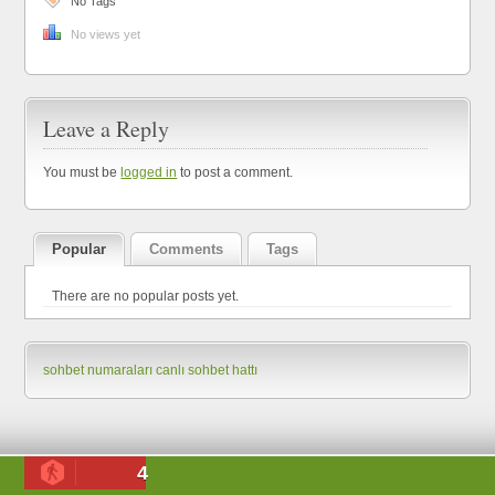
No Tags
No views yet
Leave a Reply
You must be
logged in
to post a comment.
Popular
Comments
Tags
There are no popular posts yet.
sohbet numaraları
canlı sohbet hattı
4