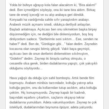
Yolda bir büfeye uğrayıp kola falan alacaktım ki, “Bira alalım!”
dedi. Ben içmediğimi söyleyip, ona iki tane bira aldım. Birkaç
tane de enerji içeceği ve su alıp arabaya geri döndük.
Konyaaltı’na vardığımda sahile sıfır yanaştırdım arabayı.
Arabesk müzik açmamı istedi, oldukça dertliydi anlaşılan.
Başladı anlatmaya. Açıkcası ben onu sikmekten başka birşey
düşünmediğim için, ne dediğini bile dinlemiyordum, boş boş
dinliyordum sadece. “Dertlerimle seni sıktım… Eee, senden ne
haber?” dedi. Ben de, “Gördügün gibi…” falan dedim. Zeynebin
kocasına olan sevgisi bitmiş gibiydi. Vakit baya geçmişti,
açıkcası ben de onun dertlerini dinlemekten sıkılmıştım,
“Gidelim!” dedim. Zeynep iki birayla sarhoş olmşutu, o
cesaretle olsa gerek, birden dudaklarıma yapıştı, çok yakışıklı
olduğumu söylüyordu…
Hava yağışlı da olduğu için sahil bomboştu. Artık bende film
kopmuştu. Arabam minibüs tarzındadır, koltuğu yatırıp arka
koltuğa geçtim, onu da kollarından tutup asıldım, arka koltuğa
çektim. Hiç konuşmuyordu. Zeynep kapalı bir kadındı,
başındaki eşarbını çıkarttım, saçlarını okşayıp tekrar
dudaklarına yumuldum. Adeta vakumluyordum. Zeynep te çok
istekliydi, dudaklarımdan boynuma öpüyor, adeta yalıyordu.