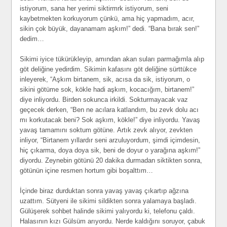
istiyorum, sana her yerimi siktirmrk istiyorum, seni
kaybetmekten korkuyorum çünkü, ama hiç yapmadım, acır,
sikin çok büyük, dayanamam aşkım!” dedi. “Bana bırak sen!”
dedim…
Sikimi iyice tükürükleyip, amından akan suları parmağımla alıp
göt deliğine yedirdim. Sikimin kafasını göt deliğine sürttükce
inleyerek, “Aşkım birtanem, sik, acısa da sik, istiyorum, o
sikini götüme sok, kökle hadi aşkım, kocacığım, birtanem!”
diye inliyordu. Birden sokunca irkildi. Sokturmayacak vaz
geçecek derken, “Ben ne acılara katlandım, bu zevk dolu acı
mı korkutacak beni? Sok aşkım, kökle!” diye inliyordu. Yavaş
yavaş tamamını soktum götüne. Artık zevk alıyor, zevkten
inliyor, “Birtanem yıllardır seni arzuluyordum, şimdi içimdesin,
hiç çıkarma, doya doya sik, beni de doyur o yarağına aşkım!”
diyordu. Zeynebin götünü 20 dakika durmadan siktikten sonra,
götünün içine resmen hortum gibi boşalttım…
İçinde biraz durduktan sonra yavaş yavaş çıkartıp ağzına
uzattım. Sütyeni ile sikimi sildikten sonra yalamaya başladı.
Gülüşerek sohbet halinde sikimi yalıyordu ki, telefonu çaldı.
Halasının kızı Gülsüm arıyordu. Nerde kaldığını soruyor, çabuk