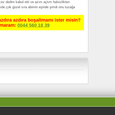
cez dedim kabul etti ve azını açtım halsizlikten
side çok güzel sıra abimin eşinde şimdi onu tuzağa
azdıra azdıra boşaltmamı ister misin?
umaram:
0044 560 18 39