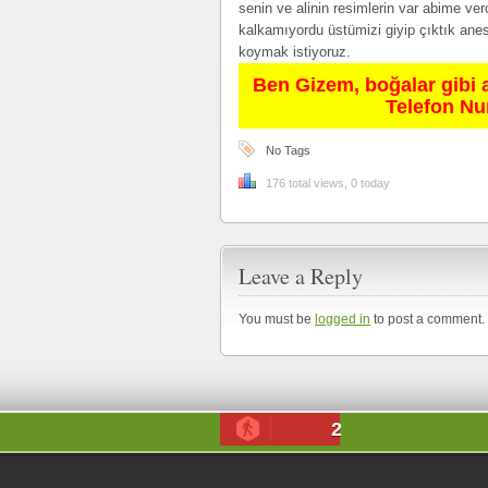
senin ve alinin resimlerin var abime ver
kalkamıyordu üstümizi giyip çıktık ane
koymak istiyoruz.
Ben Gizem, boğalar gibi 
Telefon N
No Tags
176 total views, 0 today
Leave a Reply
You must be
logged in
to post a comment.
2