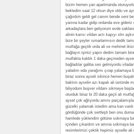
bizim hemen yan apartmanda oturuyorla
bekledim saat 12 olsun diye oldu ve ay
çağırdım geldi gel canım bende seni be
yanına kadar gidip ordanda eve gideriz
arkadaşlara ben geliyorum evde saklanın
alinin karısı vildan actı kapıyı slm aş
bize bir şeyler ısmarlarmısın dedik t
mutfağa geçtik orda ali ve mehmet ikisi 
bağlayın işinizi yapın dedim tamam bira
mutfakta kaldık 1 daka geçmeden aysel b
bağladılar galiba ses gelmiyordu vilad
yaladım oda yarağımı çırap yalamaya b
biraz sonra ayseli sikince hemen buşa
baktım ayselin azı kapalı ali üstünde 
biliyodum buşver vildanı sikmeye başlad
oturduk biraz bi 20 daka geçti ali mutfa
aysel çok ağlıyordu amını parçalamışl
güzelki yalamak istedim ama kan vard
gördüğünde çok sertleşti ben onu dumalt
hamlede yüklendim götüne sokmaya başl
içinden çıkardım ve amına sokmaya baş
resimlerimizi çektik hepimiz ayselle al