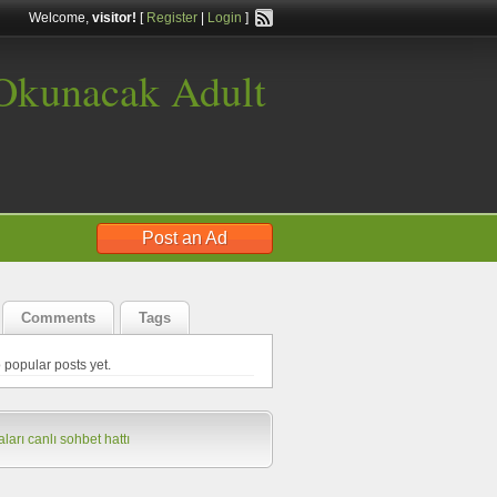
Welcome,
visitor!
[
Register
|
Login
]
 Okunacak Adult
Post an Ad
Comments
Tags
 popular posts yet.
ları
canlı sohbet hattı