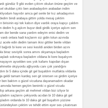
rdı gündüz 9 gibi evden çıktım okulun önüne geçtim ve
sel okuldan çıktı ben arabadaydım arabadan indim
kliyodum hayırdır amca gel senle bir kız arkadaşımın
 dedim bindi arabaya gittim yolda mesaj çektim
 birisinin eşi tek kalsın diye vardık oraya kapıyı çaldım
kım dedim h.g aşkım buyur dedi girdik içeriye aşkım sen
amam dor bende sana yardım edeyim enisi dedim ve
vardı onlara hadi koçlarım siz gidin totun azınıda
z acele edin dedim tamam ikisi gittiler benle vildan
ağırdı bi kere ve sesi kesildi aniden birden azını
anla biraz seviştik sonra amını okşamaya başladım
aşladı sokmaya başladım vildana bi kere buşalıyım
lmayayım ayselden ses yok kafamı kapıdan dışarı
mehmette okşiyordu ağlıyordu canı çok yandığını
ım bi 5 daka içinde git gel buşaldım mutfakta vildanla
ğa geldi tamam kardeş sen git istersen ve girdim içeriye
ar ben baktım o güzel vicuduna dayanamadım okadar
ı amında hemen geçtim benimki o güzel vicudu
ıp arkana geçtim ali mehmet vildan bizi izliyor bi
adım saçlarını çekiyordu acıdan bi 10 daka git gel
ladım ordanda bi 10 daka git gel buşaltım yüzüne
i üstündeyken çektim ve tehdit ettim eyer ses çıkatırsan