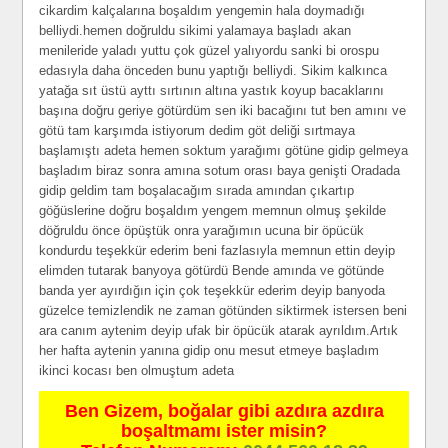
cikardim kalçalarına boşaldım yengemin hala doymadığı
belliydi.hemen doğruldu sikimi yalamaya başladı akan
menileride yaladı yuttu çok güzel yalıyordu sanki bi orospu
edasıyla daha önceden bunu yaptığı belliydi. Sikim kalkınca
yatağa sıt üstü ayttı sırtının altına yastık koyup bacaklarını
başına doğru geriye götürdüm sen iki bacağını tut ben amını ve
götü tam karşımda istiyorum dedim göt deliği sırtmaya
başlamıştı adeta hemen soktum yarağımı götüne gidip gelmeya
başladım biraz sonra amına sotum orası baya genişti Oradada
gidip geldim tam boşalacağım sırada amından çıkartıp
göğüslerine doğru boşaldım yengem memnun olmuş şekilde
döğruldu önce öpüştük onra yarağımın ucuna bir öpücük
kondurdu teşekkür ederim beni fazlasıyla memnun ettin deyip
elimden tutarak banyoya götürdü Bende amında ve götünde
banda yer ayırdığın için çok teşekkür ederim deyip banyoda
güzelce temizlendik ne zaman götünden siktirmek istersen beni
ara canım aytenim deyip ufak bir öpücük atarak ayrıldım.Artık
her hafta aytenin yanına gidip onu mesut etmeye başladım
ikinci kocası ben olmuştum adeta
Ben Gizem, boğalar gibi azdıra azdıra
boşaltmamı ister misin?