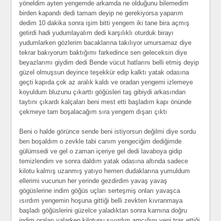
yöneldim ayten yengemde arkamda ne olduğunu bilemedim
birden kapandı dedi tamam deyip ne gerekiyorsa yaparım
dedim 10 dakika sonra işim bitti yengem iki tane bira açmış
getirdi hadi yudumlayalım dedi karşılıklı oturduk birayı
yudumlarken gözlerim bacaklarına takılıyor umursamaz diye
tekrar bakıyorum baktığımı farkedince sen geleceksin diye
beyazlarımı giydim dedi Bende vücut hatlarını belli etmiş deyip
güzel olmuşsun deyince teşekkür edip kalktı yatak odasına
geçti kapıda çok az aralık kaldı ve oradan yengemi izlemeye
koyuldum bluzunu çıkarttı göğüsleri taş gibiydi arkasından
taytını çıkardı kalçaları beni mest etti başladım kapı önünde
çekmeye tam boşalacağım sıra yengem dışarı çıktı
Beni o halde görünce sende beni istiyorsun değilmi diye sordu
ben boşaldım o zevkle tabi canım yengeciğim dediğimde
gülümsedi ve gel o zaman içeriye gel dedi lavaboya gidip
temizlendim ve sonra daldım yatak odasına altında sadece
kilotu kalmış uzanmış yatıyo hemen dudaklarına yumuldum
ellerimi vucunun her yerinde gezdirdim yavaş yavaş
gögüslerine indim göğüs uçları serteşmiş onları yavaşca
ısırdım yengemin hoşuna gittiği belli zevkten kıvranmaya
başladı göğüslerini güzelce yaladıktan sonra karnına doğru
indim oraları yalarken kilotunu sıyırdım amcığını yeni traş ettiği