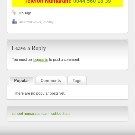
Telefon Numaram:
0044 560 18 39
No Tags
403 total views, 0 today
Leave a Reply
You must be
logged in
to post a comment.
Popular
Comments
Tags
There are no popular posts yet.
sohbet numaraları
canlı sohbet hattı