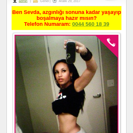
admin
|
Genel
|
Aralık 29, 2017
Ben Sevda, azgınlığı sonuna kadar yaşayıp
boşalmaya hazır mısın?
Telefon Numaram:
0044 560 18 39