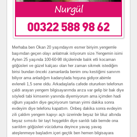
Merhaba ben Okan 20 yaşındayım esmer biriyim.yengemle
başımdan geçen olayı anlatmak istiyorum size.Yengemin isimi
Ayten 25 yaşında 100-60-98 ölçülerinde balık etli kocaman
göğüsleri ve güzel kalçası olan her zaman sikmek istediğim
birisi bundan önceki zamanlarda benim onu kestiğimi sanırım
biliyor ama anladığım kadarıylada hoşuna gidiyor.abimle
evleneli 1,5 sene oldu. Arkadaşlarla cafede otururken telefonun
çaldı arayan yengem bilgisayarımda arıza var gelip bir bak diye
söyledi tabi kimsenin yanında diyemiyorum ama içimden hadi
oğlum yaşadın diye geçiriyorum taman yirmi dakika sonra
evdeyim diye telefonu kapattım. Onbeş dakika sonra evdeyim
zili çaldım yengem kapıyı açtı üzerinde beyaz bir bluz altında
beyaz sımsıkı bir tayt hoşgeldin diye sarıldı tabi bemde ona
sarıldım göğüsleri vücüduma deyince yavaş yavaş
ateşlenmeye başladım.içeri geçtik ben hemen bilgisayara