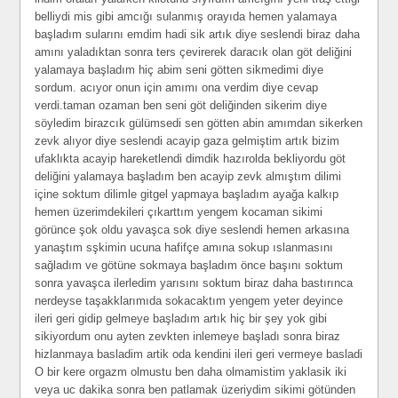
belliydi mis gibi amcığı sulanmış orayıda hemen yalamaya
başladım sularını emdim hadi sik artık diye seslendi biraz daha
amını yaladıktan sonra ters çevirerek daracık olan göt deliğini
yalamaya başladım hiç abim seni götten sikmedimi diye
sordum. acıyor onun için amımı ona verdim diye cevap
verdi.taman ozaman ben seni göt deliğinden sikerim diye
söyledim birazcık gülümsedi sen götten abin amımdan sikerken
zevk alıyor diye seslendi acayip gaza gelmiştim artık bizim
ufaklıkta acayip hareketlendi dimdik hazırolda bekliyordu göt
deliğini yalamaya başladım ben acayip zevk almıştım dilimi
içine soktum dilimle gitgel yapmaya başladım ayağa kalkıp
hemen üzerimdekileri çıkarttım yengem kocaman sikimi
görünce şok oldu yavaşca sok diye seslendi hemen arkasına
yanaştım sşkimin ucuna hafifçe amına sokup ıslanmasını
sağladım ve götüne sokmaya başladım önce başını soktum
sonra yavaşca ilerledim yarısını soktum biraz daha bastırınca
nerdeyse taşakklarımıda sokacaktım yengem yeter deyince
ileri geri gidip gelmeye başladım artık hiç bir şey yok gibi
sikiyordum onu ayten zevkten inlemeye başladı sonra biraz
hizlanmaya basladim artik oda kendini ileri geri vermeye basladi
O bir kere orgazm olmustu ben daha olmamistim yaklasik iki
veya uc dakika sonra ben patlamak üzeriydim sikimi götünden