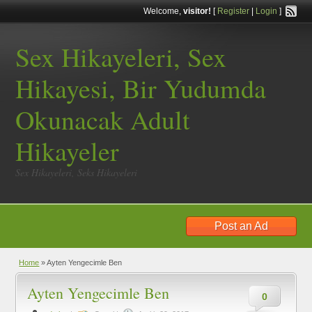
Welcome,
visitor!
[
Register
|
Login
]
Sex Hikayeleri, Sex
Hikayesi, Bir Yudumda
Okunacak Adult
Hikayeler
Sex Hikayeleri, Seks Hikayeleri
Post an Ad
Home
»
Ayten Yengecimle Ben
Ayten Yengecimle Ben
0