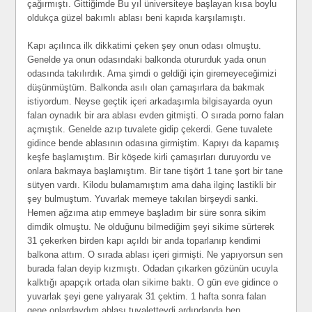
çağırmıştı. Gittiğimde Bu yıl üniversiteye başlayan kısa boylu
oldukça güzel bakımlı ablası beni kapıda karşılamıştı.
Kapı açılınca ilk dikkatimi çeken şey onun odası olmuştu.
Genelde ya onun odasındaki balkonda otururduk yada onun
odasında takılırdık. Ama şimdi o geldiği için giremeyeceğimizi
düşünmüştüm. Balkonda asılı olan çamaşırlara da bakmak
istiyordum. Neyse geçtik içeri arkadaşımla bilgisayarda oyun
falan oynadık bir ara ablası evden gitmişti. O sırada porno falan
açmıştık. Genelde azıp tuvalete gidip çekerdi. Gene tuvalete
gidince bende ablasının odasına girmiştim. Kapıyı da kapamış
keşfe başlamıştım. Bir köşede kirli çamaşırları duruyordu ve
onlara bakmaya başlamıştım. Bir tane tişört 1 tane şort bir tane
sütyen vardı. Kilodu bulamamıştım ama daha ilginç lastikli bir
şey bulmuştum. Yuvarlak memeye takılan birşeydi sanki.
Hemen ağzıma atıp emmeye başladım bir süre sonra sikim
dimdik olmuştu. Ne olduğunu bilmediğim şeyi sikime sürterek
31 çekerken birden kapı açıldı bir anda toparlanıp kendimi
balkona attım. O sırada ablası içeri girmişti. Ne yapıyorsun sen
burada falan deyip kızmıştı. Odadan çıkarken gözünün ucuyla
kalktığı apapçık ortada olan sikime baktı. O gün eve gidince o
yuvarlak şeyi gene yalıyarak 31 çektim. 1 hafta sonra falan
gene onlardaydım ablası tuvaletteydi ardındanda ben