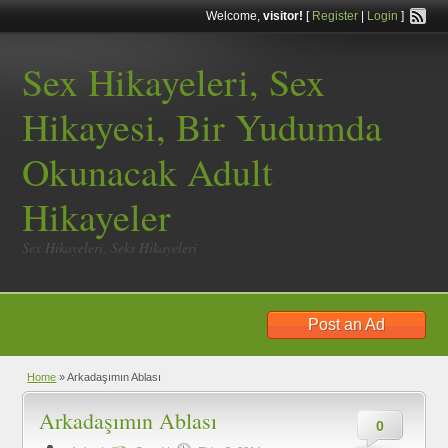
Welcome,
visitor!
[
Register
|
Login
]
Sex Hikayeleri, Sex
Hikayesi, Bir Yudumda
Okunacak Adult
Hikayeler
Sex Hikayeleri, Seks Hikayeleri
Post an Ad
Home
»
Arkadaşımın Ablası
Arkadaşımın Ablası
0