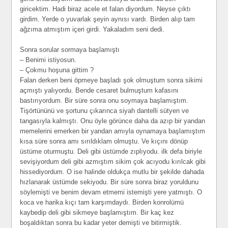
giricektim. Hadi biraz acele et falan diyordum. Neyse çıktı
girdim. Yerde o yuvarlak şeyin aynısı vardı. Birden alıp tam
ağzıma atmıştım içeri girdi. Yakaladım seni dedi.
Sonra sorular sormaya başlamıştı
– Benimi istiyosun.
– Çokmu hoşuna gittim ?
Falan derken beni öpmeye başladı şok olmuştum sonra sikimi
açmıştı yalıyordu. Bende cesaret bulmuştum kafasını
bastırıyordum. Bir süre sonra onu soymaya başlamıştım.
Tişörtününü ve şortunu çıkarınca siyah dantelli sütyen ve
tangasıyla kalmıştı. Onu öyle görünce daha da azıp bir yandan
memelerini emerken bir yandan amıyla oynamaya başlamıştım
kısa süre sonra amı sırıldıklam olmuştu. Ve kıçını dönüp
üstüme oturmuştu. Deli gibi üstümde zıplıyodu. ilk defa biriyle
sevişiyordum deli gibi azmıştım sikim çok acıyodu kırılcak gibi
hissediyordum. O ise halinde oldukça mutlu bir şekilde dahada
hızlanarak üstümde sekiyodu. Bir süre sonra biraz yoruldunu
söylemişti ve benim devam etmemi istemişti yere yatmıştı. O
koca ve harika kıçı tam karşımdaydı. Birden konrolümü
kaybedip deli gibi sikmeye başlamıştım. Bir kaç kez
boşaldıktan sonra bu kadar yeter demişti ve bitirmiştik.